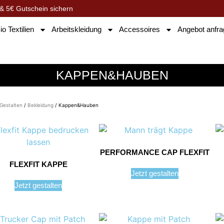
& 5€ Gutschein sichern
io Textilien
Arbeitskleidung
Accessoires
Angebot anfr
KAPPEN&HAUBEN
Gestalten
/
Bekleidung
/ Kappen&Hauben
PERFORMANCE CAP FLEXFIT
FLEXFIT KAPPE
Jetzt gestalten
Jetzt gestalten