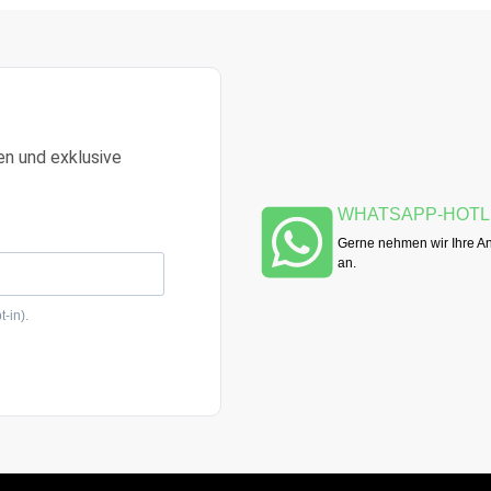
en und exklusive
WHATSAPP-HOTL
Gerne nehmen wir Ihre An
an.
-in).