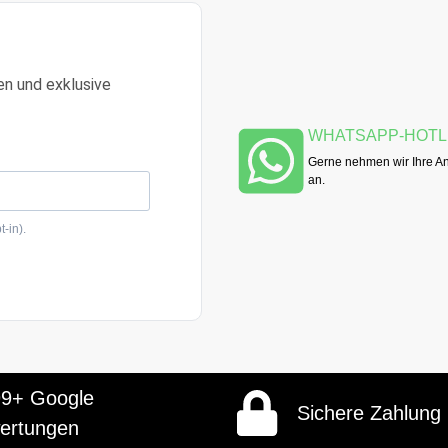
en und exklusive
WHATSAPP-HOTL
Gerne nehmen wir Ihre An
an.
-in).
99+ Google
Sichere Zahlung
ertungen