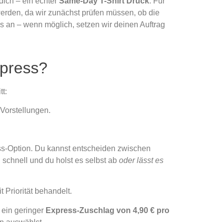
dich – ein echter
Same-Day T-Shirt Druck
. Für
rden, da wir zunächst prüfen müssen, ob die
ns an – wenn möglich, setzen wir deinen Auftrag
xpress?
t:
Vorstellungen.
s-Option. Du kannst entscheiden zwischen
 schnell und du holst es selbst ab
oder lässt es
 Priorität behandelt.
 ein geringer
Express-Zuschlag von 4,90 € pro