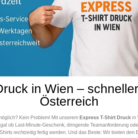
Druck in Wien – schneller
Österreich
möglich? Kein Problem! Mit unserem
Express T-Shirt Druck
in 
Egal ob Last-Minute-Geschenk, dringende Teamanforderung ode
-Shirts
rechtzeitig
fertig werden. Und das Beste: Wir bieten den 