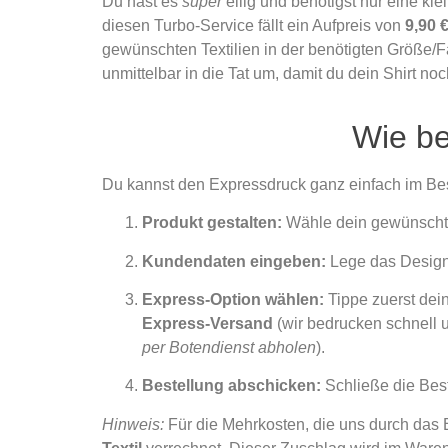
Du hast es
super
eilig und benötigst nur eine kl
diesen Turbo-Service fällt ein Aufpreis von
9,90 €
gewünschten Textilien in der benötigten Größe/Fa
unmittelbar in die Tat um, damit du dein Shirt no
Wie be
Du kannst den Expressdruck ganz einfach im Beste
Produkt gestalten:
Wähle dein gewünschtes
Kundendaten eingeben:
Lege das Design 
Express-Option wählen:
Tippe zuerst dei
Express-Versand
(wir bedrucken schnell u
per Botendienst abholen
).
Bestellung abschicken:
Schließe die Best
Hinweis:
Für die Mehrkosten, die uns durch das 