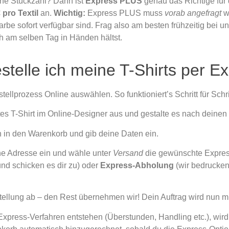
eine Stückzahl? Dann ist
Express PLUS
genau das Richtige für 
 pro Textil
an.
Wichtig:
Express PLUS muss
vorab angefragt
we
rbe sofort verfügbar sind. Frag also am besten frühzeitig bei u
ch am selben Tag in Händen hältst.
stelle ich meine T-Shirts per E
llprozess Online auswählen. So funktioniert’s Schritt für Schrit
 T-Shirt im Online-Designer aus und gestalte es nach deinen 
in den Warenkorb und gib deine Daten ein.
ne Adresse ein und wähle unter
Versand
die gewünschte Expres
nd schicken es dir zu) oder
Express-Abholung
(wir bedrucken
ellung ab – den Rest übernehmen wir! Dein Auftrag wird nun mit
Express-Verfahren entstehen (Überstunden, Handling etc.), wird