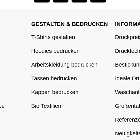
GESTALTEN & BEDRUCKEN
INFORM
T-Shirts gestalten
Druckprei
Hoodies bedrucken
Drucktec
Arbeitskleidung bedrucken
Bestickun
Tassen bedrucken
Ideale Dr
Kappen bedrucken
Waschanl
be
Bio Textilien
Größentab
Referenz
Neuigkeit