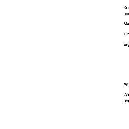
Ko
be
Ma
19
Ei
Pf
Wi
oh