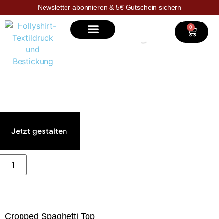
Newsletter abonnieren & 5€ Gutschein sichern
0
Selbst gestalten
Jetzt gestalten
Cropped Spaghetti Top