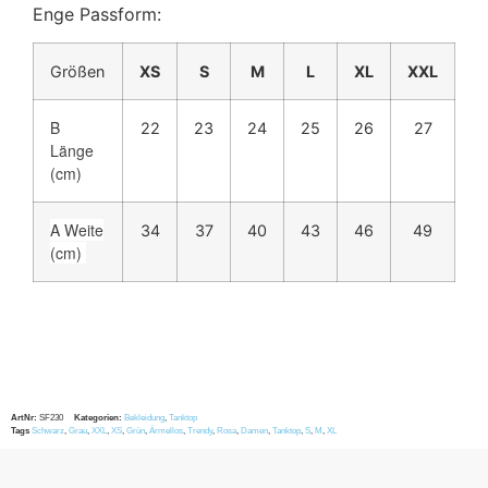
Enge Passform:
Größen
XS
S
M
L
XL
XXL
B
22
23
24
25
26
27
Länge
(cm)
A Weite
34
37
40
43
46
49
(cm)
ArtNr:
SF230
Kategorien:
Bekleidung
,
Tanktop
Tags
Schwarz
,
Grau
,
XXL
,
XS
,
Grün
,
Ärmellos
,
Trendy
,
Rosa
,
Damen
,
Tanktop
,
S
,
M
,
XL