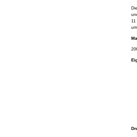
Di
un
11
um
Mat
20
Ei
Dr