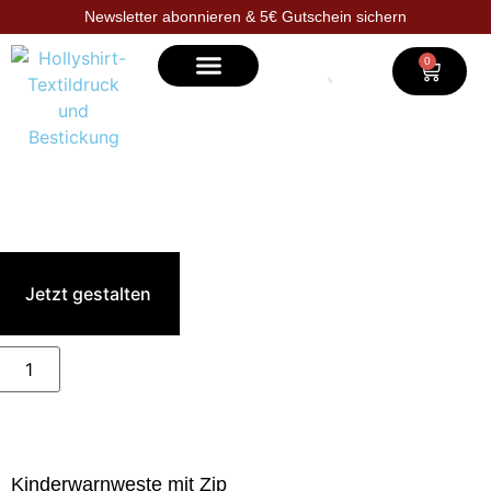
Newsletter abonnieren & 5€ Gutschein sichern
0
Selbst gestalten
Jetzt gestalten
Kinderwarnweste mit Zip