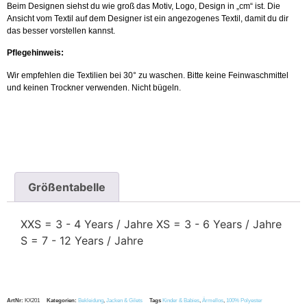
Beim Designen siehst du wie groß das Motiv, Logo, Design in „cm“ ist. Die
Ansicht vom Textil auf dem Designer ist ein angezogenes Textil, damit du dir
das besser vorstellen kannst.
Pflegehinweis:
Wir empfehlen die Textilien bei 30° zu waschen. Bitte keine Feinwaschmittel
und keinen Trockner verwenden. Nicht bügeln.
Größentabelle
XXS = 3 - 4 Years / Jahre XS = 3 - 6 Years / Jahre
S = 7 - 12 Years / Jahre
ArtNr:
KX201
Kategorien:
Bekleidung
,
Jacken & Gilets
Tags
Kinder & Babies
,
Ärmellos
,
100% Polyester