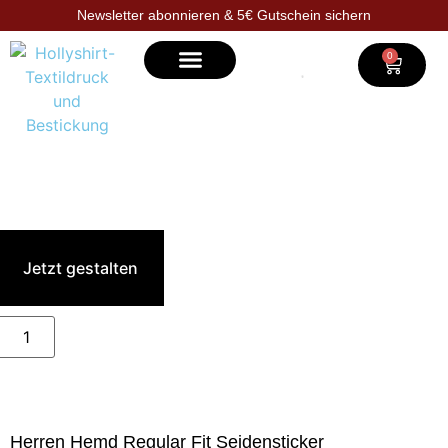
Newsletter abonnieren & 5€ Gutschein sichern
0
Selbst gestalten
Jetzt gestalten
Herren Hemd Regular Fit Seidensticker