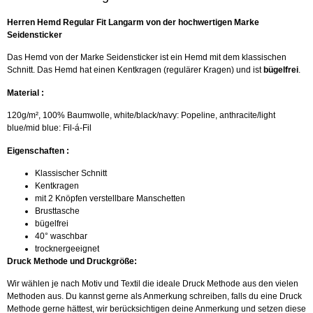
Herren Hemd Regular Fit Langarm von der hochwertigen Marke
Seidensticker
Das Hemd von der Marke Seidensticker ist ein Hemd mit dem klassischen
Schnitt. Das Hemd hat einen Kentkragen (regulärer Kragen) und ist
bügelfrei
.
Material :
120g/m², 100% Baumwolle, white/black/navy: Popeline, anthracite/light
blue/mid blue: Fil-á-Fil
Eigenschaften :
Klassischer Schnitt
Kentkragen
mit 2 Knöpfen verstellbare Manschetten
Brusttasche
bügelfrei
40° waschbar
trocknergeeignet
Druck Methode und Druckgröße:
Wir wählen je nach Motiv und Textil die ideale Druck Methode aus den vielen
Methoden aus. Du kannst gerne als Anmerkung schreiben, falls du eine Druck
Methode gerne hättest, wir berücksichtigen deine Anmerkung und setzen diese