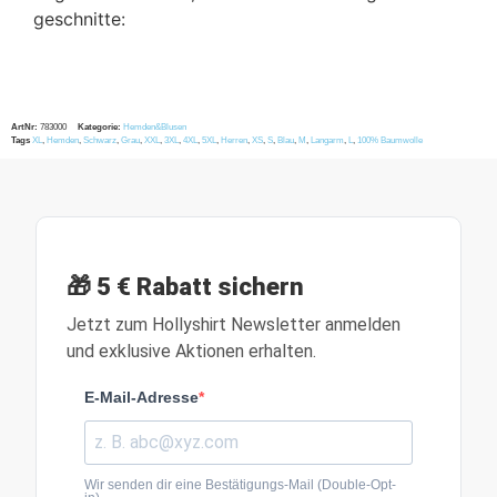
geschnitte:
ArtNr:
783000
Kategorie:
Hemden&Blusen
Tags
XL
,
Hemden
,
Schwarz
,
Grau
,
XXL
,
3XL
,
4XL
,
5XL
,
Herren
,
XS
,
S
,
Blau
,
M
,
Langarm
,
L
,
100% Baumwolle
🎁 5 € Rabatt sichern
Jetzt zum Hollyshirt Newsletter anmelden
und exklusive Aktionen erhalten.
E-Mail-Adresse
Wir senden dir eine Bestätigungs-Mail (Double-Opt-