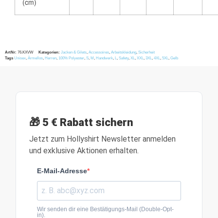
(cm)
ArtNr:
76.KXVW
Kategorien:
Jacken & Gilets
,
Accessoires
,
Arbeitskleidung
,
Sicherheit
Tags
Unisex
,
Ärmellos
,
Herren
,
100% Polyester
,
S
,
M
,
Handwerk
,
L
,
Safety
,
XL
,
XXL
,
3XL
,
4XL
,
5XL
,
Gelb
🎁 5 € Rabatt sichern
Jetzt zum Hollyshirt Newsletter anmelden
und exklusive Aktionen erhalten.
E-Mail-Adresse
Wir senden dir eine Bestätigungs-Mail (Double-Opt-
in).