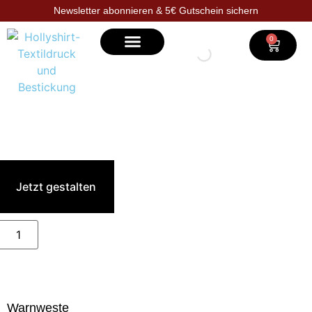
Newsletter abonnieren & 5€ Gutschein sichern
0
Selbst gestalten
Jetzt gestalten
Warnweste