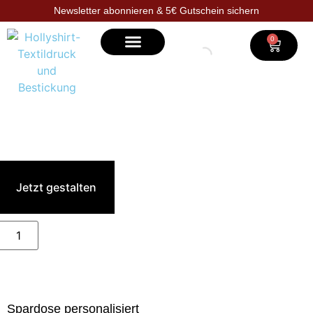
Newsletter abonnieren & 5€ Gutschein sichern
0
Selbst gestalten
Jetzt gestalten
Spardose personalisiert